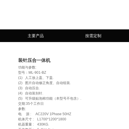
主要产品
按需定制
装针压合一体机
功能与参数:    

型号：ML-901-BZ

(1)   人工放上盖、下盖.    

(2)   图片自动修正角度、自动组装.    

(3)   自动压合.    

(4)   自动装别针.   

(5)   可升级贴泡棉功能（本型号不包含）.   

交期:35个工作日 

参数:    

电     源 :     AC220V 1Phase 50HZ    

机体尺寸 :    L1700*1200*1800

机器重量 :    430KG.    
