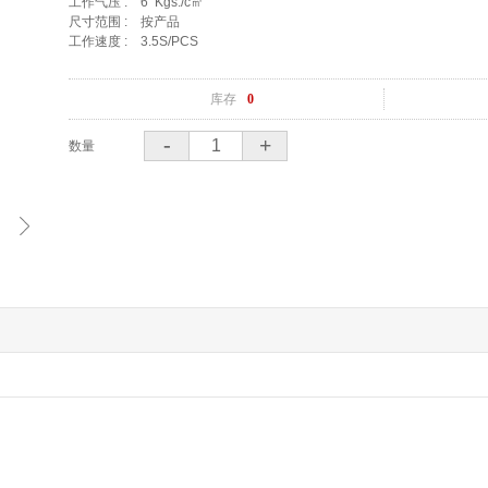
工作气压 :    6  Kgs./c㎡    

尺寸范围 :    按产品    

工作速度 :    3.5S/PCS    
库存
0
-
+
数量